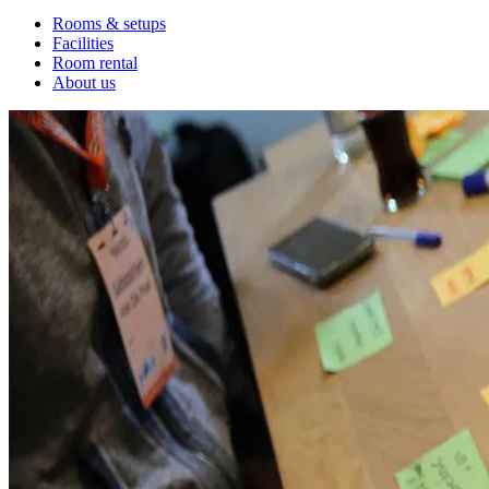
Rooms & setups
Facilities
Room rental
About us