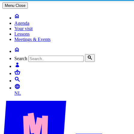
Menu
Close
Agenda
Your visit
Lessons
Meetings & Events
Search
NL