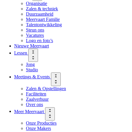
Organisatie
Zalen & techniek
Duurzaamheid
Meervaart Familie
Talentontwikkeling
Steun ons
Vacatures
Logo en foto’s
Nieuwe Meervaart
Lessen
Jong
Studio
Meetings & Events
Zalen & Opstellingen
Faciliteiten
Zaalverhuur
Over ons
Meer Meervaart
Onze Producties
Onze Makers