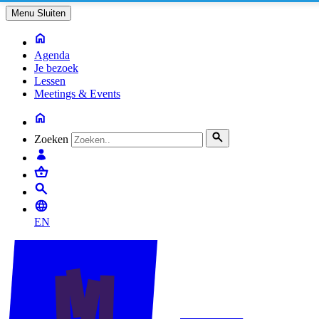
Menu
Sluiten
Agenda
Je bezoek
Lessen
Meetings & Events
Zoeken
EN