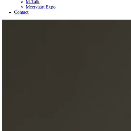
M-Talk
Meervaart Expo
Contact