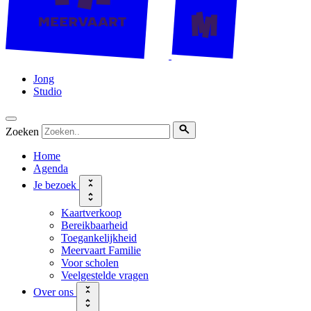
Jong
Studio
Zoeken
Home
Agenda
Je bezoek
Kaartverkoop
Bereikbaarheid
Toegankelijkheid
Meervaart Familie
Voor scholen
Veelgestelde vragen
Over ons