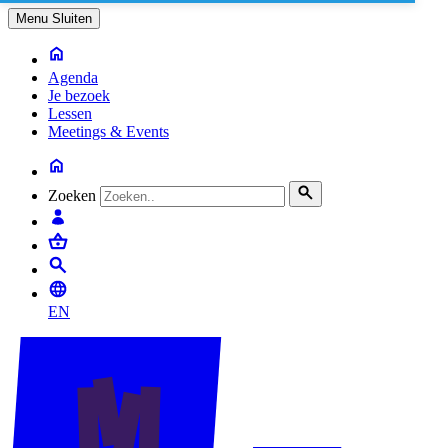
Menu
Sluiten
Agenda
Je bezoek
Lessen
Meetings & Events
Zoeken
EN