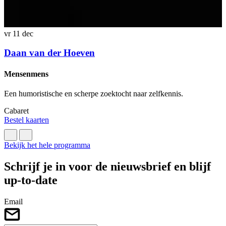
v
vr 11 dec
Daan van der Hoeven
N
Mensenmens
E
Een humoristische en scherpe zoektocht naar zelfkennis.
v
Cabaret
C
Bestel kaarten
B
Bekijk het hele programma
Schrijf je in voor de nieuwsbrief en blijf
up-to-date
Email