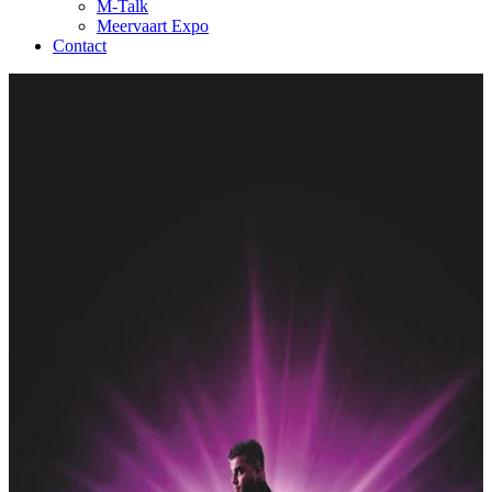
M-Talk
Meervaart Expo
Contact