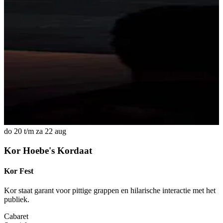
do 20 t/m za 22 aug
d
Kor Hoebe's Kordaat
Kor Fest
J
Kor staat garant voor pittige grappen en hilarische interactie met het
A
publiek.
Cabaret