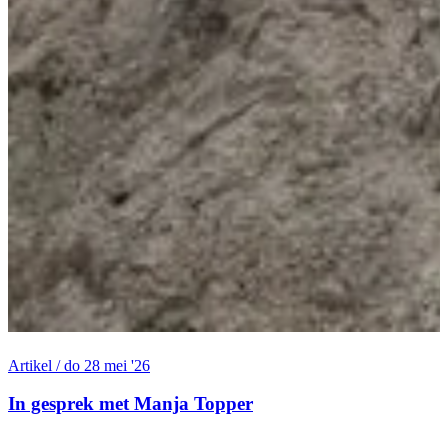
A
Artikel / do 28 mei '26
M
In gesprek met Manja Topper