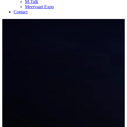
M-Talk
Meervaart Expo
Contact