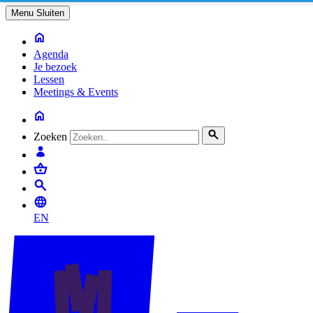
Menu
Sluiten
Agenda
Je bezoek
Lessen
Meetings & Events
Zoeken
EN