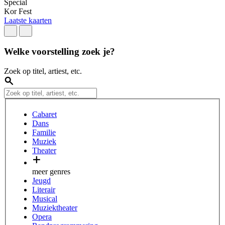
Special
L
Kor Fest
O
Laatste kaarten
B
Welke voorstelling zoek je?
Zoek op titel, artiest, etc.
Cabaret
Dans
Familie
Muziek
Theater
meer genres
Jeugd
Literair
Musical
Muziektheater
Opera