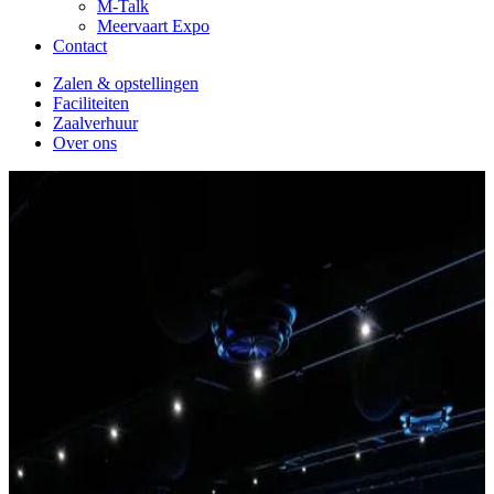
M-Talk
Meervaart Expo
Contact
Zalen & opstellingen
Faciliteiten
Zaalverhuur
Over ons