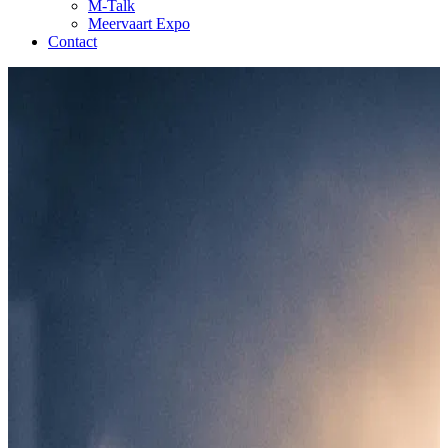
M-Talk
Meervaart Expo
Contact