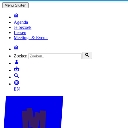
Menu
Sluiten
Agenda
Je bezoek
Lessen
Meetings & Events
Zoeken
EN