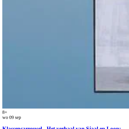
8+
wo 09 sep
Klassencarrousel - Het verhaal van Sjaal en Loon: