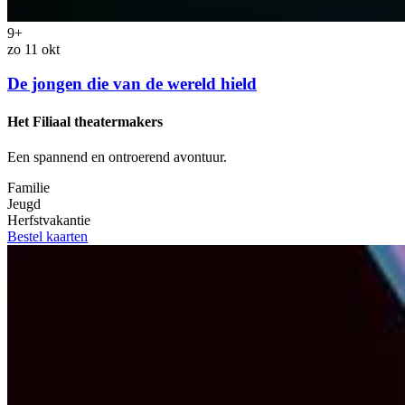
9+
zo 11 okt
De jongen die van de wereld hield
Het Filiaal theatermakers
Een spannend en ontroerend avontuur.
Familie
Jeugd
Herfstvakantie
Bestel kaarten