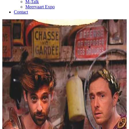
M-Talk
Meervaart Expo
Contact