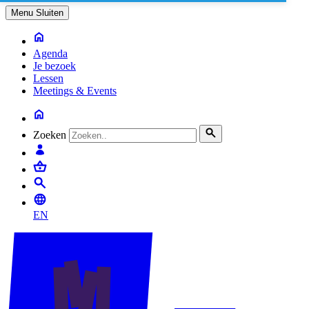
Menu
Sluiten
Agenda
Je bezoek
Lessen
Meetings & Events
Zoeken
EN