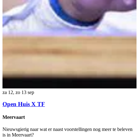
d
E
F
za 12, zo 13 sep
T
B
Open Huis X TF
Meervaart
Nieuwsgierig naar wat er naast voorstellingen nog meer te beleven
is in Meervaart?