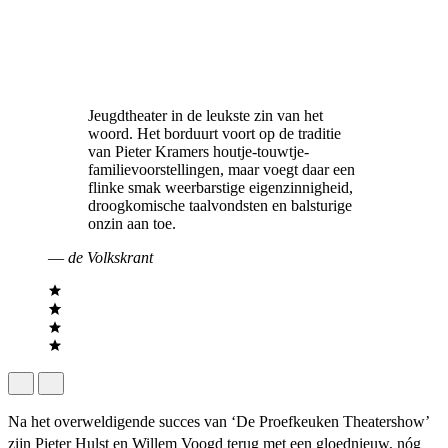
Jeugdtheater in de leukste zin van het
woord. Het borduurt voort op de traditie
van Pieter Kramers houtje-touwtje-
familievoorstellingen, maar voegt daar een
flinke smak weerbarstige eigenzinnigheid,
droogkomische taalvondsten en balsturige
onzin aan toe.
—
de Volkskrant
Na het overweldigende succes van ‘De Proefkeuken Theatershow’
zijn Pieter Hulst en Willem Voogd terug met een gloednieuw, nóg