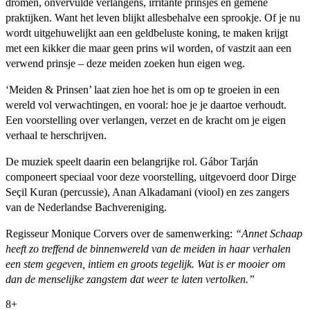
dromen, onvervulde verlangens, irritante prinsjes en gemene
praktijken. Want het leven blijkt allesbehalve een sprookje. Of je nu
wordt uitgehuwelijkt aan een geldbeluste koning, te maken krijgt
met een kikker die maar geen prins wil worden, of vastzit aan een
verwend prinsje – deze meiden zoeken hun eigen weg.
‘Meiden & Prinsen’ laat zien hoe het is om op te groeien in een
wereld vol verwachtingen, en vooral: hoe je je daartoe verhoudt.
Een voorstelling over verlangen, verzet en de kracht om je eigen
verhaal te herschrijven.
De muziek speelt daarin een belangrijke rol. Gábor Tarján
componeert speciaal voor deze voorstelling, uitgevoerd door Dirge
Seçil Kuran (percussie), Anan Alkadamani (viool) en zes zangers
van de Nederlandse Bachvereniging.
Regisseur Monique Corvers over de samenwerking:
“Annet Schaap
heeft zo treffend de binnenwereld van de meiden in haar verhalen
een stem gegeven, intiem en groots tegelijk. Wat is er mooier om
dan de menselijke zangstem dat weer te laten vertolken.”
8+