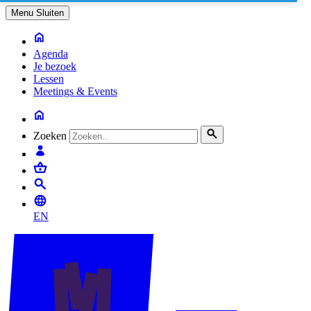
Menu
Sluiten
Agenda
Je bezoek
Lessen
Meetings & Events
Zoeken
EN