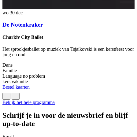
wo 30 dec
z
De Notenkraker
Charkiv City Ballet
B
Het sprookjesballet op muziek van Tsjaikovski is een kerstfeest voor
jong en oud.
B
T
Dans
Familie
F
Language no problem
J
kerstvakantie
B
Bestel kaarten
Bekijk het hele programma
Schrijf je in voor de nieuwsbrief en blijf
up-to-date
Email