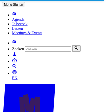
Menu
Sluiten
Agenda
Je bezoek
Lessen
Meetings & Events
Zoeken
EN