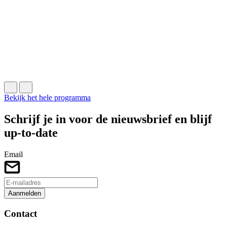
C
S
s
F
J
B
Bekijk het hele programma
Schrijf je in voor de nieuwsbrief en blijf
up-to-date
Email
Aanmelden
Contact