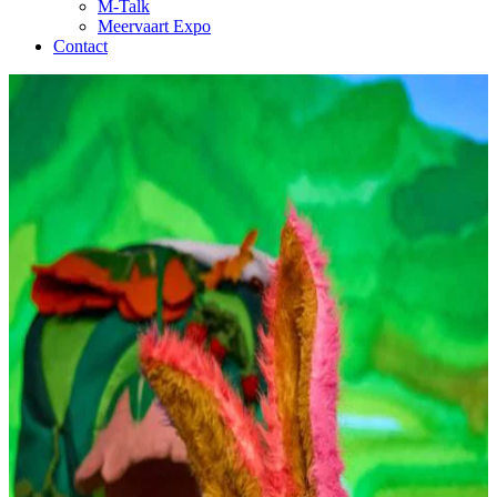
M-Talk
Meervaart Expo
Contact