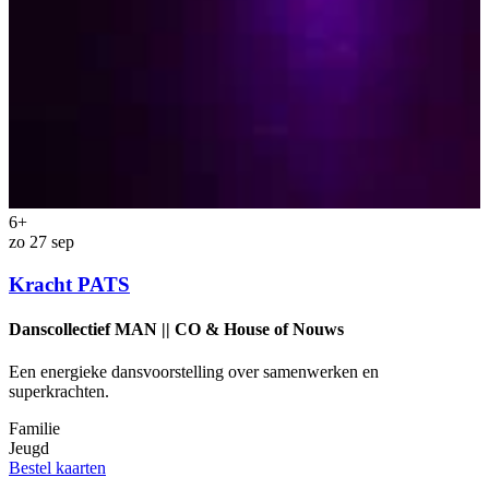
6+
m
zo 27 sep
Kracht PATS
Danscollectief MAN || CO & House of Nouws
E
Een energieke dansvoorstelling over samenwerken en
o
superkrachten.
F
Familie
J
Jeugd
k
Bestel kaarten
B