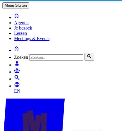
Menu
Sluiten
Agenda
Je bezoek
Lessen
Meetings & Events
Zoeken
EN