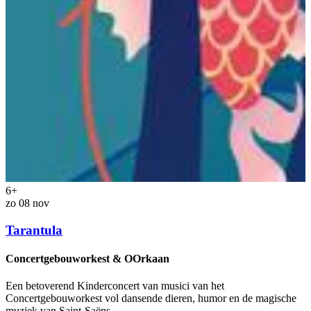
6+
zo 08 nov
v
Tarantula
Concertgebouworkest & OOrkaan
O
Een betoverend Kinderconcert van musici van het
S
Concertgebouworkest vol dansende dieren, humor en de magische
n
muziek van Saint-Saëns.