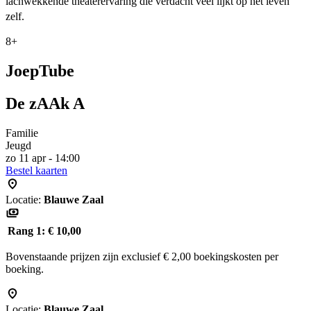
lachwekkende theaterervaring die verdacht veel lijkt op het leven
zelf.
8+
JoepTube
De zAAk A
Familie
Jeugd
zo 11 apr - 14:00
Bestel kaarten
Locatie:
Blauwe Zaal
Rang 1:
€ 10,00
Bovenstaande prijzen zijn exclusief € 2,00 boekingskosten per
boeking.
Locatie:
Blauwe Zaal