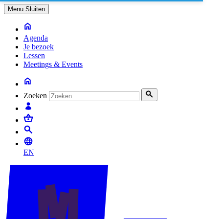
Menu
Sluiten
Agenda
Je bezoek
Lessen
Meetings & Events
Zoeken
EN