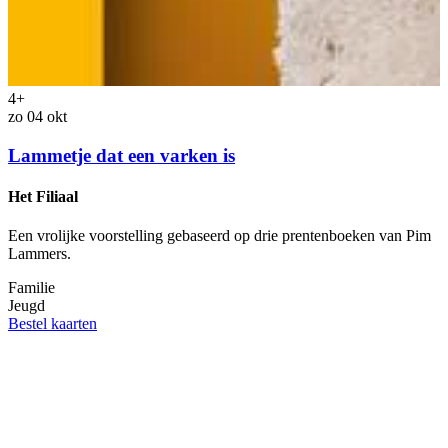
4+
zo 04 okt
Lammetje dat een varken is
Het Filiaal
Een vrolijke voorstelling gebaseerd op drie prentenboeken van Pim
Lammers.
z
Familie
Jeugd
Bestel kaarten
N
T
E
d