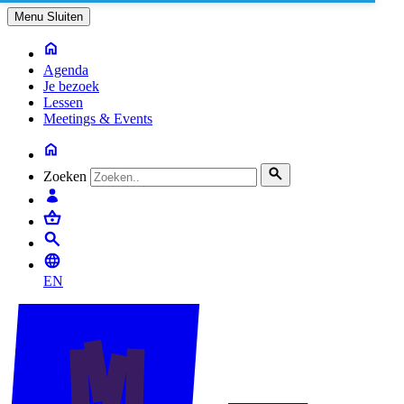
Menu
Sluiten
Agenda
Je bezoek
Lessen
Meetings & Events
Zoeken
EN