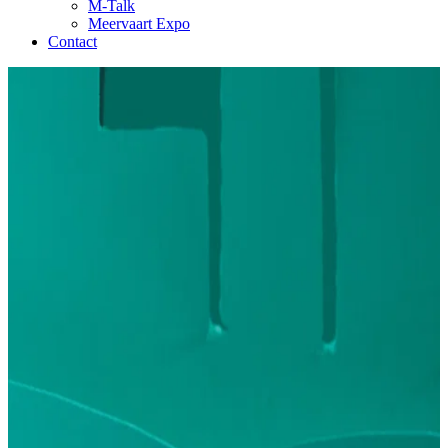
M-Talk
Meervaart Expo
Contact