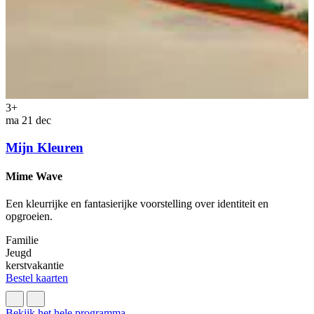
3+
z
ma 21 dec
Mijn Kleuren
Mime Wave
E
Een kleurrijke en fantasierijke voorstelling over identiteit en
C
opgroeien.
m
Familie
F
Jeugd
J
kerstvakantie
M
Bestel kaarten
B
Bekijk het hele programma