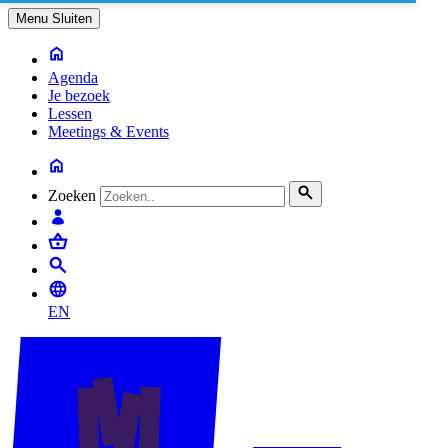
Menu
Sluiten
Agenda
Je bezoek
Lessen
Meetings & Events
Zoeken
EN