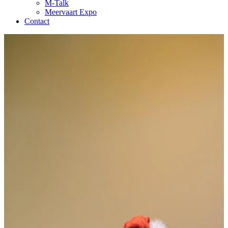
M-Talk
Meervaart Expo
Contact