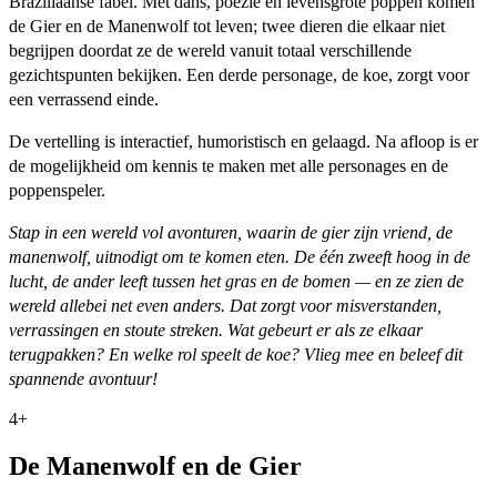
Braziliaanse fabel. Met dans, poëzie en levensgrote poppen komen
de Gier en de Manenwolf tot leven; twee dieren die elkaar niet
begrijpen doordat ze de wereld vanuit totaal verschillende
gezichtspunten bekijken. Een derde personage, de koe, zorgt voor
een verrassend einde.
De vertelling is interactief, humoristisch en gelaagd. Na afloop is er
de mogelijkheid om kennis te maken met alle personages en de
poppenspeler.
Stap in een wereld vol avonturen, waarin de gier zijn vriend, de
manenwolf, uitnodigt om te komen eten. De één zweeft hoog in de
lucht, de ander leeft tussen het gras en de bomen — en ze zien de
wereld allebei net even anders. Dat zorgt voor misverstanden,
verrassingen en stoute streken. Wat gebeurt er als ze elkaar
terugpakken? En welke rol speelt de koe? Vlieg mee en beleef dit
spannende avontuur!
4+
De Manenwolf en de Gier