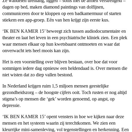
Ze wandelen urenlang, liggen – soms met de armen verstrengeld –
dagen op bed, maken diamond paintings van dolfijnen,
communiceren door te kloppen op een badkamermuur of starten
stiekem een app-groep. Eén van hen krijgt zijn eerste kus.
‘IK BEN KAMER 15’ beweegt zich tussen audiodocumentaire en
theater en laat het leven in een psychiatrische kliniek zien. Een plek
waar mensen elkaar op hun kwetsbaarst ontmoeten en waar dat
onverwacht iets heel moois kan zijn.
Het is een voorstelling over blijven bestaan, over hoe dat voor
sommigen iedere dag opnieuw een heldendaad is. Over mensen die
niet wisten dat zo diep vallen bestond.
In Nederland krijgen ruim 1,5 miljoen mensen geestelijke
gezondheidszorg – de hoogste cijfers ooit. Toch rusten er nog altijd
stigma’s op mensen die ‘gek’ worden genoemd, op angst, op
depressie.
‘IK BEN KAMER 15’ opent vensters in hoe we kijken naar deze
mensen en het systeem waarin zij terechtkomen. We zien een
kleurrijke mini-samenleving, vol tegenstellingen en herkenning. Een