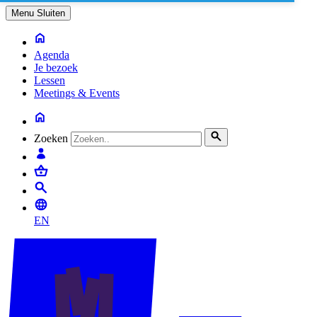
Menu
Sluiten
Agenda
Je bezoek
Lessen
Meetings & Events
Zoeken
EN