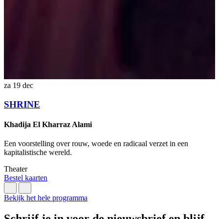
O
E
a
T
za 19 dec
N
L
SHRINE
Khadija El Kharraz Alami
Een voorstelling over rouw, woede en radicaal verzet in een
kapitalistische wereld.
Theater
Bestel kaarten
Bekijk het hele programma
Schrijf je in voor de nieuwsbrief en blijf