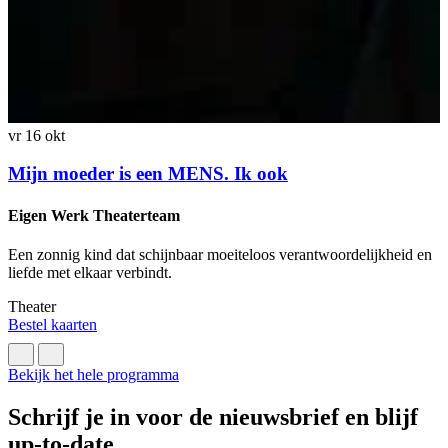
vr 16 okt
v
Mijn moeder is een MENS. Ik ook
Eigen Werk Theaterteam
Een zonnig kind dat schijnbaar moeiteloos verantwoordelijkheid en
E
liefde met elkaar verbindt.
C
Theater
T
Bestel kaarten
B
Bekijk het hele programma
Schrijf je in voor de nieuwsbrief en blijf
up-to-date