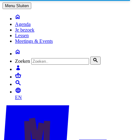
Menu
Sluiten
Agenda
Je bezoek
Lessen
Meetings & Events
Zoeken
EN