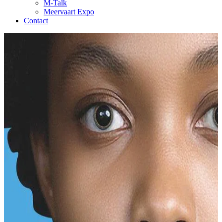
M-Talk
Meervaart Expo
Contact