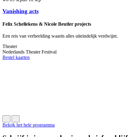
Vanishing acts
Felix Schellekens & Nicole Beutler projects
Een reis van verbeelding waarin alles uiteindelijk verdwijnt.
Theater
Nederlands Theater Festival
v
Bestel kaarten
E
O
o
T
B
Bekijk het hele programma