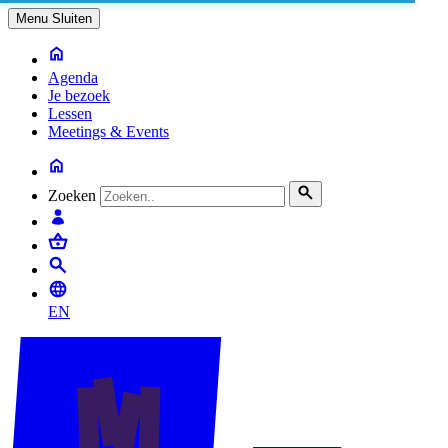
Menu
Sluiten
Agenda
Je bezoek
Lessen
Meetings & Events
Zoeken
EN