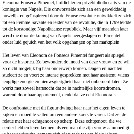
Eleonora Fonseca Pimentel, hofdichter en privébibliothecaris van de
koningin van Napels. Die ontworstelde zich aan een gewelddadig
huwelijk en geïnspireerd door de Franse revolutie ontwikkelt ze zich
tot een Femme Savante en leider van de revolutie, die in 1799 leidde
tot de korstondige Napolitaanse republiek. Maar vijf maanden later
werd die door de koning van Napels neergeslagen en Pimentel
onder luid gejuich van het volk opgehangen op het marktplein.
Het leven van Eleonora de Fonseca Pimentel fungeert als spiegel
voor de historica. Ze bewondert de moed van deze vrouw en ze wil
zo dicht mogelijk bij haar onderwerp komen. Dagen en nachten
studeert ze en voert ze intense gesprekken met haar assistent, wiens
jeugdige energie en nieuwsgierigheid haar niet onberoerd laten. Ze
werkt met zoveel hartstocht dat ze in nachtelijke koortsdromen,
warend door haar appartement, denkt dat ze echt Eleonora is.
De confrontatie met dit figuur dwingt haar naar het eigen leven te
kijken en moed te vatten om een andere koers te varen. Dat zet de
relatie met haar echtgenoot op scherp. Deze echtgenoot, die we
eerder hebben leren kennen als een man die zijn vrouw aanmoedigt