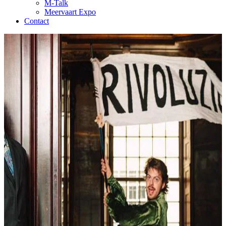
M-Talk
Meervaart Expo
Contact