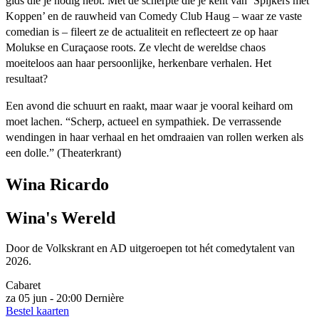
gids die je nodig hebt. Met de scherpte die je kent van ‘Spijkers met
Koppen’ en de rauwheid van Comedy Club Haug – waar ze vaste
comedian is – fileert ze de actualiteit en reflecteert ze op haar
Molukse en Curaçaose roots. Ze vlecht de wereldse chaos
moeiteloos aan haar persoonlijke, herkenbare verhalen. Het
resultaat?
Een avond die schuurt en raakt, maar waar je vooral keihard om
moet lachen. “Scherp, actueel en sympathiek. De verrassende
wendingen in haar verhaal en het omdraaien van rollen werken als
een dolle.” (Theaterkrant)
Wina Ricardo
Wina's Wereld
Door de Volkskrant en AD uitgeroepen tot hét comedytalent van
2026.
Cabaret
za 05 jun - 20:00
Dernière
Bestel kaarten