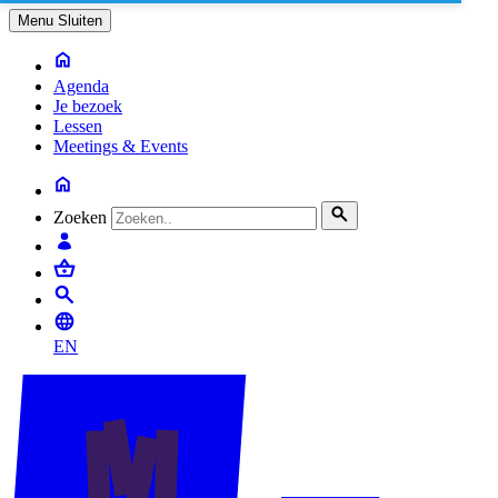
Menu
Sluiten
Agenda
Je bezoek
Lessen
Meetings & Events
Zoeken
EN