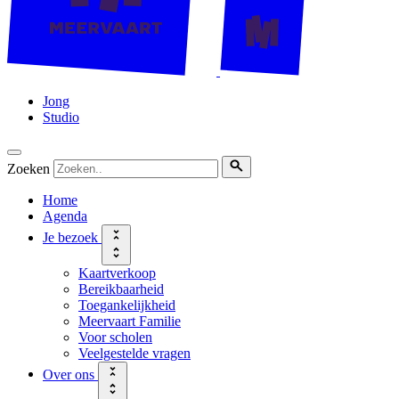
Jong
Studio
Zoeken
Home
Agenda
Je bezoek
Kaartverkoop
Bereikbaarheid
Toegankelijkheid
Meervaart Familie
Voor scholen
Veelgestelde vragen
Over ons