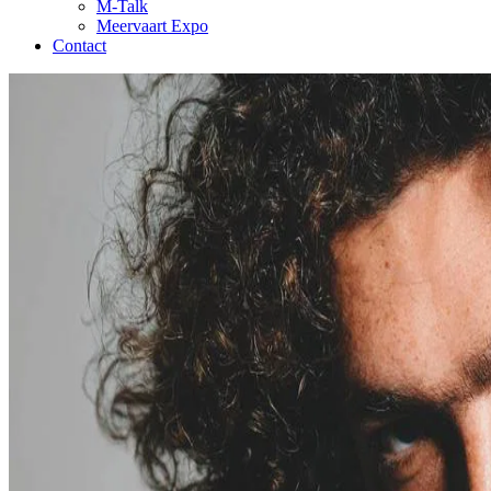
M-Talk
Meervaart Expo
Contact