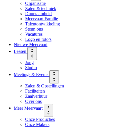
Organisatie
Zalen & techniek
Duurzaamheid
Meervaart Familie
Talentontwikkeling
Steun ons
Vacatures
Logo en foto’s
Nieuwe Meervaart
Lessen
Jong
Studio
Meetings & Events
Zalen & Opstellingen
Faciliteiten
Zaalverhuur
Over ons
Meer Meervaart
Onze Producties
Onze Makers