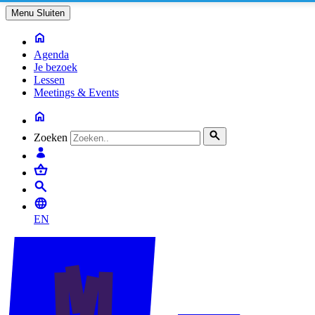
Menu
Sluiten
Agenda
Je bezoek
Lessen
Meetings & Events
Zoeken
EN