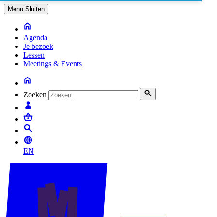
Menu
Sluiten
Agenda
Je bezoek
Lessen
Meetings & Events
Zoeken
EN