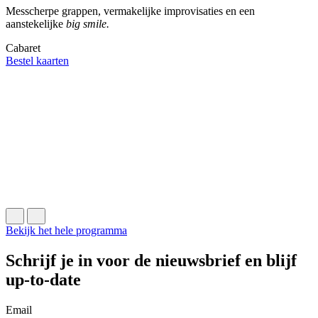
Messcherpe grappen, vermakelijke improvisaties en een
aanstekelijke
big smile.
Cabaret
Bestel kaarten
v
H
C
U
Bekijk het hele programma
Schrijf je in voor de nieuwsbrief en blijf
up-to-date
Email