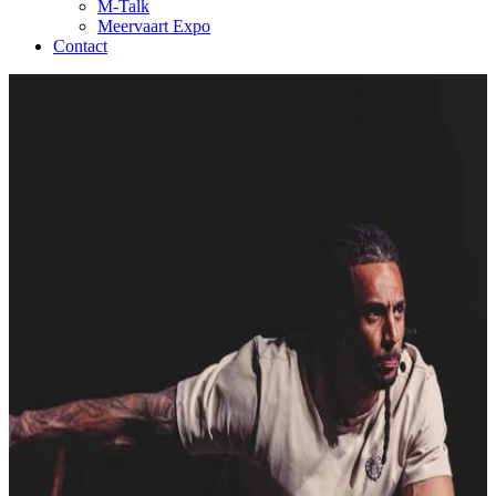
M-Talk
Meervaart Expo
Contact