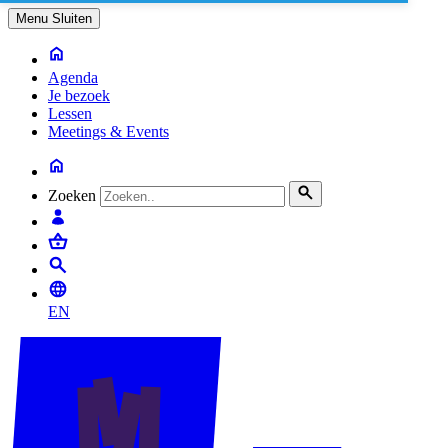
Menu
Sluiten
Agenda
Je bezoek
Lessen
Meetings & Events
Zoeken
EN