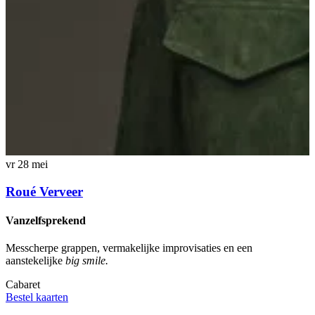
vr 28 mei
Roué Verveer
Vanzelfsprekend
Messcherpe grappen, vermakelijke improvisaties en een
aanstekelijke
big smile.
Cabaret
z
Bestel kaarten