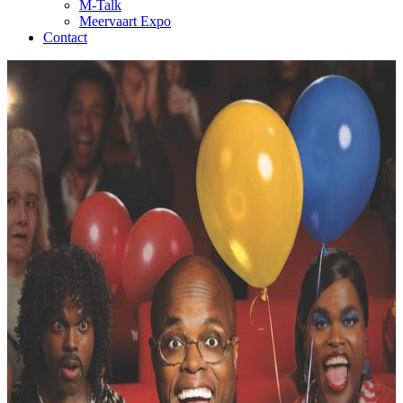
M-Talk
Meervaart Expo
Contact