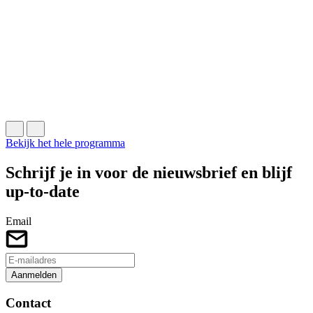
W
D
2
C
B
Bekijk het hele programma
Schrijf je in voor de nieuwsbrief en blijf
up-to-date
Email
Aanmelden
Contact