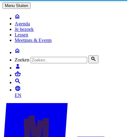
Menu
Sluiten
Agenda
Je bezoek
Lessen
Meetings & Events
Zoeken
EN