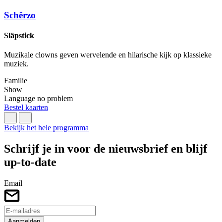
w
Schërzo
Släpstick
I
Muzikale clowns geven wervelende en hilarische kijk op klassieke
N
muziek.
n
m
Familie
Show
Language no problem
L
Bestel kaarten
Bekijk het hele programma
Schrijf je in voor de nieuwsbrief en blijf
up-to-date
Email
Aanmelden