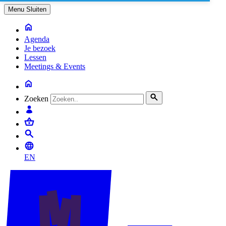
Menu
Sluiten
Agenda
Je bezoek
Lessen
Meetings & Events
Zoeken
EN