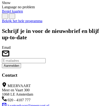
Show
F
Language no problem
Bestel kaarten
B
Bekijk het hele programma
Schrijf je in voor de nieuwsbrief en blijf
up-to-date
Email
Aanmelden
Contact
MEERVAART
Meer en Vaart 300
1068 LE Amsterdam
020 - 4107 777
kaartverkoop@meervaart.nl