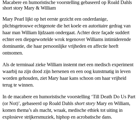
Macabere en humoristische voorstelling gebaseerd op Roald Dahls
short story Mary & William
Mary Pearl lijkt op het eerste gezicht een onderdanige,
plichtsgetrouwe echtgenote die het koele en autoritaire gedrag van
haar man William lijdzaam ondergaat. Achter deze façade suddert
echter een diepgewortelde wrok tegenover Williams intimiderende
dominantie, die haar persoonlijke vrijheden en affectie heeft
ontnomen.
Als de terminaal zieke William instemt met een medisch experiment
waarbij na zijn dood zijn hersenen en een oog kunstmatig in leven
worden gehouden, ziet Mary haar kans schoon om haar vrijheid
terug te winnen.
In de macabere en humoristische voorstelling ‘Till Death Do Us Part
(or Not)’, gebaseerd op Roald Dahls
short story
Mary en William,
komen thema’s als macht, wraak, medische ethiek tot uiting in
explosieve strijkersmuziek, hiphop en acrobatische dans.