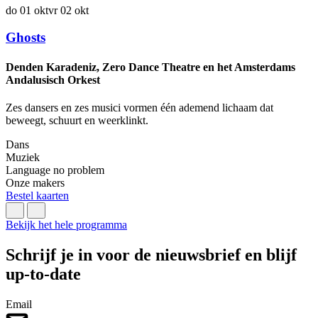
do 01 okt
vr 02 okt
Ghosts
v
Denden Karadeniz, Zero Dance Theatre en het Amsterdams
Andalusisch Orkest
C
Zes dansers en zes musici vormen één ademend lichaam dat
beweegt, schuurt en weerklinkt.
W
Dans
Muziek
L
Language no problem
B
Onze makers
Bestel kaarten
Bekijk het hele programma
Schrijf je in voor de nieuwsbrief en blijf
up-to-date
Email