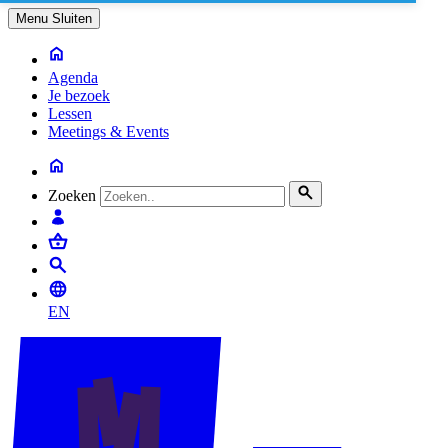
Menu
Sluiten
Agenda
Je bezoek
Lessen
Meetings & Events
Zoeken
EN