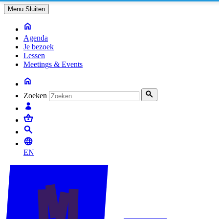
Menu
Sluiten
Agenda
Je bezoek
Lessen
Meetings & Events
Zoeken
EN