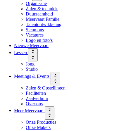
Organisatie
Zalen & techniek
Duurzaamheid
Meervaart Familie
Talentontwikkeling
Steun ons
Vacatures
Logo en foto’s
Nieuwe Meervaart
Lessen
Jong
Studio
Meetings & Events
Zalen & Opstellingen
Faciliteiten
Zaalverhuur
Over ons
Meer Meervaart
Onze Producties
Onze Makers