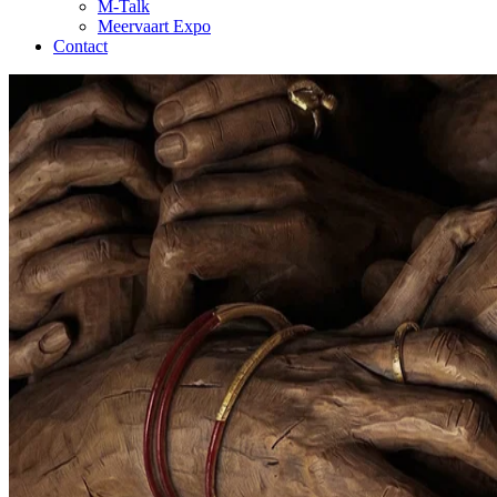
M-Talk
Meervaart Expo
Contact