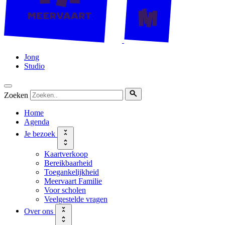
Jong
Studio
Zoeken
Home
Agenda
Je bezoek
Kaartverkoop
Bereikbaarheid
Toegankelijkheid
Meervaart Familie
Voor scholen
Veelgestelde vragen
Over ons