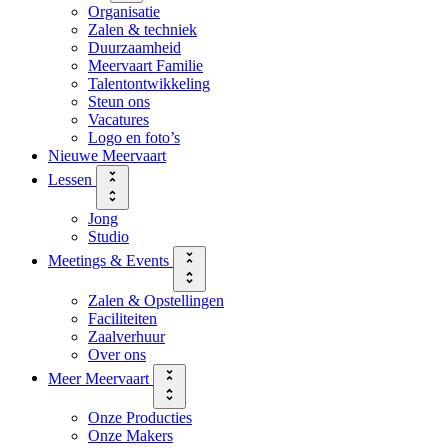
Organisatie
Zalen & techniek
Duurzaamheid
Meervaart Familie
Talentontwikkeling
Steun ons
Vacatures
Logo en foto’s
Nieuwe Meervaart
Lessen
Jong
Studio
Meetings & Events
Zalen & Opstellingen
Faciliteiten
Zaalverhuur
Over ons
Meer Meervaart
Onze Producties
Onze Makers