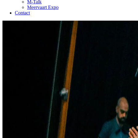
M-Talk
Meervaart Expo
Contact