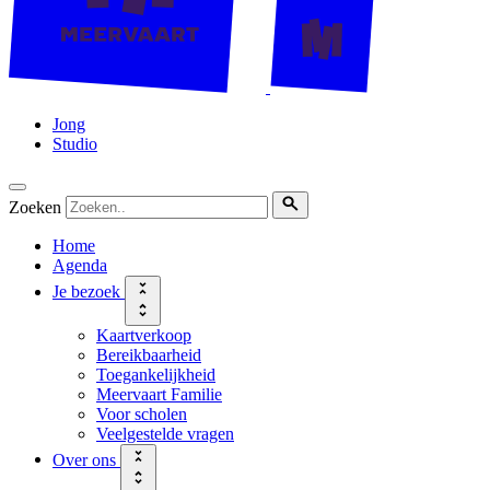
Jong
Studio
Zoeken
Home
Agenda
Je bezoek
Kaartverkoop
Bereikbaarheid
Toegankelijkheid
Meervaart Familie
Voor scholen
Veelgestelde vragen
Over ons