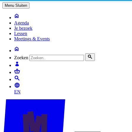
Menu
Sluiten
Agenda
Je bezoek
Lessen
Meetings & Events
Zoeken
EN