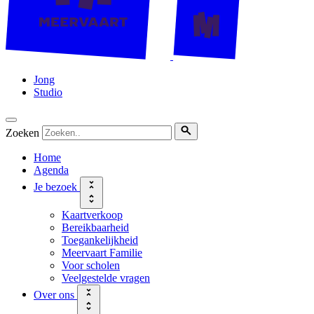
Jong
Studio
Zoeken
Home
Agenda
Je bezoek
Kaartverkoop
Bereikbaarheid
Toegankelijkheid
Meervaart Familie
Voor scholen
Veelgestelde vragen
Over ons