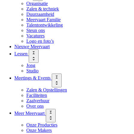
Organisatie
Zalen & techniek
Duurzaamheid
Meervaart Familie
Talentontwikkeling
Steun ons
Vacatures
Logo en foto’s
Nieuwe Meervaart
Lessen
Jong
Studio
Meetings & Events
Zalen & Opstellingen
Faciliteiten
Zaalverhuur
Over ons
Meer Meervaart
Onze Producties
Onze Makers