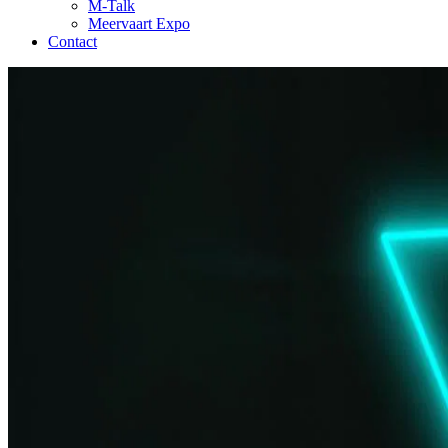
M-Talk
Meervaart Expo
Contact