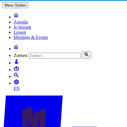
Menu
Sluiten
Agenda
Je bezoek
Lessen
Meetings & Events
Zoeken
EN