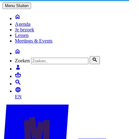
Menu
Sluiten
Agenda
Je bezoek
Lessen
Meetings & Events
Zoeken
EN