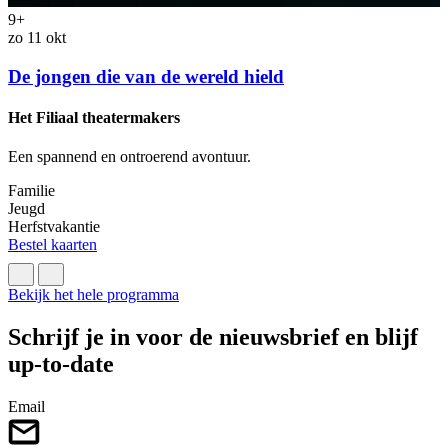
9+
zo 11 okt
w
De jongen die van de wereld hield
S
Het Filiaal theatermakers
Een spannend en ontroerend avontuur.
O
Familie
F
Jeugd
J
Herfstvakantie
k
Bestel kaarten
B
Bekijk het hele programma
Schrijf je in voor de nieuwsbrief en blijf
up-to-date
Email