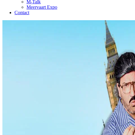
M-Talk
Meervaart Expo
Contact