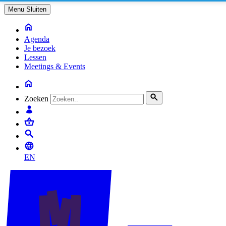
Menu
Sluiten
Agenda
Je bezoek
Lessen
Meetings & Events
Zoeken
EN