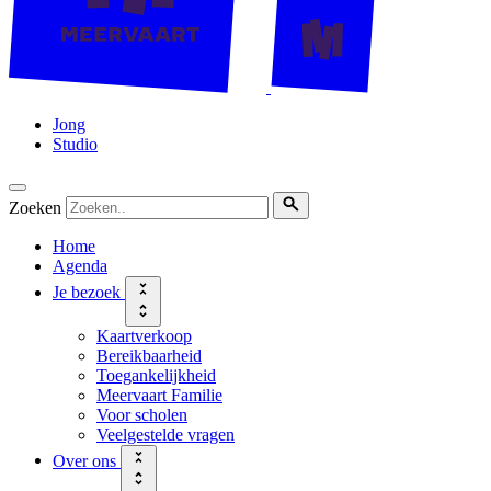
Jong
Studio
Zoeken
Home
Agenda
Je bezoek
Kaartverkoop
Bereikbaarheid
Toegankelijkheid
Meervaart Familie
Voor scholen
Veelgestelde vragen
Over ons