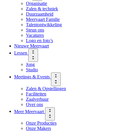
Organisatie
Zalen & techniek
Duurzaamheid
Meervaart Familie
Talentontwikkeling
Steun ons
Vacatures
Logo en foto’s
Nieuwe Meervaart
Lessen
Jong
Studio
Meetings & Events
Zalen & Opstellingen
Faciliteiten
Zaalverhuur
Over ons
Meer Meervaart
Onze Producties
Onze Makers