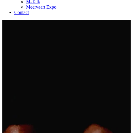
M-Talk
Meervaart Expo
Contact