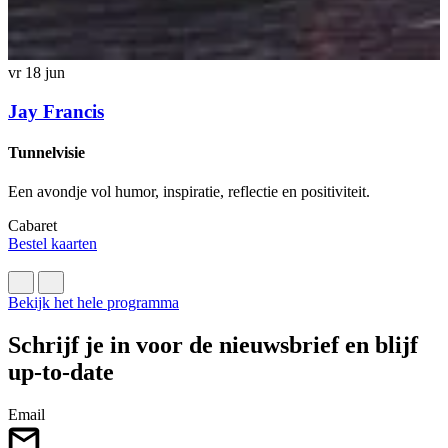
vr 18 jun
v
Jay Francis
Tunnelvisie
Een avondje vol humor, inspiratie, reflectie en positiviteit.
E
Cabaret
C
Bestel kaarten
B
Bekijk het hele programma
Schrijf je in voor de nieuwsbrief en blijf
up-to-date
Email