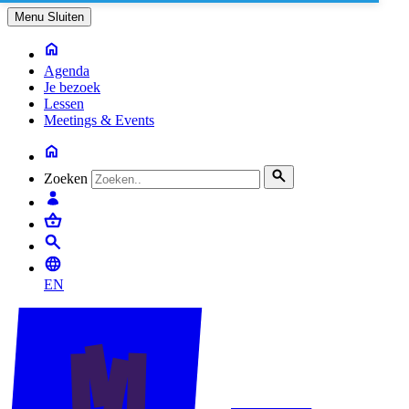
Menu
Sluiten
Agenda
Je bezoek
Lessen
Meetings & Events
Zoeken
EN