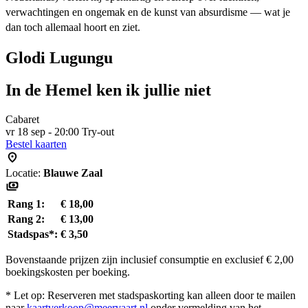
verwachtingen en ongemak en de kunst van absurdisme — wat je
dan toch allemaal hoort en ziet.
Glodi Lugungu
In de Hemel ken ik jullie niet
Cabaret
vr 18 sep - 20:00
Try-out
Bestel kaarten
Locatie:
Blauwe Zaal
Rang 1:
€ 18,00
Rang 2:
€ 13,00
Stadspas*:
€ 3,50
Bovenstaande prijzen zijn inclusief consumptie en exclusief € 2,00
boekingskosten per boeking.
* Let op: Reserveren met stadspaskorting kan alleen door te mailen
naar
kaartverkoop@meervaart.nl
onder vermelding van het