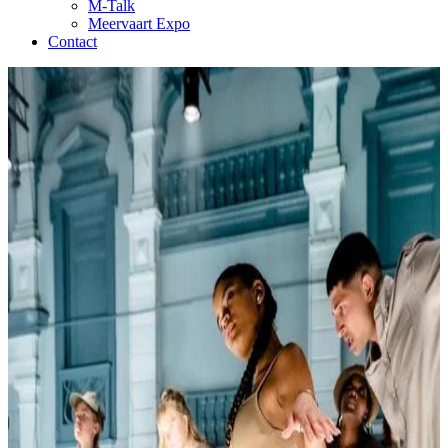
M-Talk
Meervaart Expo
Contact