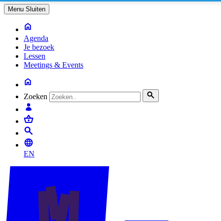
Menu
Sluiten
Agenda
Je bezoek
Lessen
Meetings & Events
Zoeken
EN