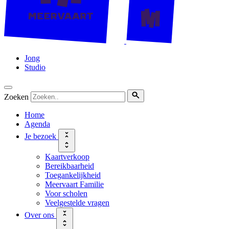
Jong
Studio
Zoeken
Home
Agenda
Je bezoek
Kaartverkoop
Bereikbaarheid
Toegankelijkheid
Meervaart Familie
Voor scholen
Veelgestelde vragen
Over ons