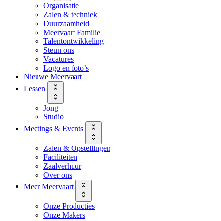
Organisatie
Zalen & techniek
Duurzaamheid
Meervaart Familie
Talentontwikkeling
Steun ons
Vacatures
Logo en foto’s
Nieuwe Meervaart
Lessen
Jong
Studio
Meetings & Events
Zalen & Opstellingen
Faciliteiten
Zaalverhuur
Over ons
Meer Meervaart
Onze Producties
Onze Makers