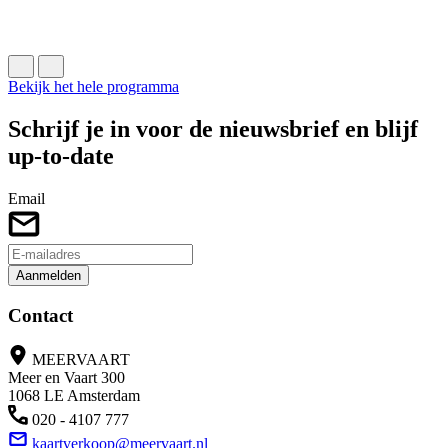
J
B
Bekijk het hele programma
Schrijf je in voor de nieuwsbrief en blijf
up-to-date
Email
Aanmelden
Contact
MEERVAART
Meer en Vaart 300
1068 LE Amsterdam
020 - 4107 777
kaartverkoop@meervaart.nl