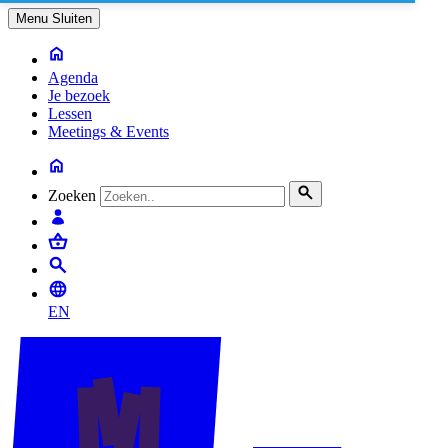
Menu
Sluiten
Agenda
Je bezoek
Lessen
Meetings & Events
Zoeken
EN