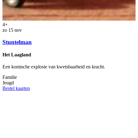
4+
zo 15 nov
Stuntelman
Het Laagland
Een komische explosie van kwetsbaarheid en kracht.
Familie
z
Jeugd
Bestel kaarten
E
i
F