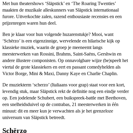
Met hun theatershows ‘Släpstick’ en ‘The Roaring Twenties’
maakten de muzikale alleskunners van Släpstick internationaal
furore. Uitverkochte zalen, razend enthousiaste recensies en een
prijzenregen waren hun deel.
Ben je klaar voor hun volgende huzarenstukje? Mooi, want
‘Schërzo’ is een eigenzinnige, wervelende en hilarische kijk op
klassieke muziek, waarin de groep je meeneemt langs
meesterwerken van Rossini, Brahms, Saint-Saëns, Gershwin en
andere illustere componisten. Op onnavolgbare wijze (be)speelt het
viertal de grote klassiekers en eert en passant comedyhelden als
Victor Borge, Mini & Maxi, Danny Kaye en Charlie Chaplin.
De muziekterm ‘scherzo’ (Italiaans voor grap) staat voor een kort,
levendig stuk, maar Släpstick rekt de definitie nog een eindje verder
op. Een jodelende Schubert, een buikspreek-battle met Beethoven,
een snelheidsduivel op de contrabas, 21 meesterwerken in één
minuut: dit en meer kun je verwachten als je het grenzeloze
universum van Släpstick betreedt.
Schërzo