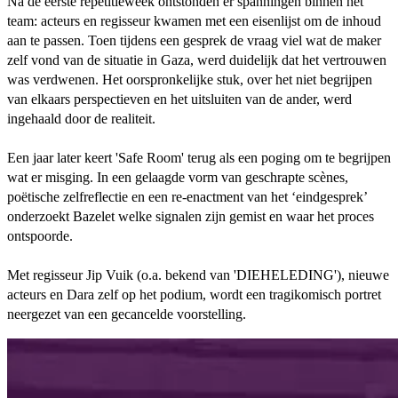
Na de eerste repetitieweek ontstonden er spanningen binnen het
team: acteurs en regisseur kwamen met een eisenlijst om de inhoud
aan te passen. Toen tijdens een gesprek de vraag viel wat de maker
zelf vond van de situatie in Gaza, werd duidelijk dat het vertrouwen
was verdwenen. Het oorspronkelijke stuk, over het niet begrijpen
van elkaars perspectieven en het uitsluiten van de ander, werd
ingehaald door de realiteit.
Een jaar later keert 'Safe Room' terug als een poging om te begrijpen
wat er misging. In een gelaagde vorm van geschrapte scènes,
poëtische zelfreflectie en een re-enactment van het ‘eindgesprek’
onderzoekt Bazelet welke signalen zijn gemist en waar het proces
ontspoorde.
Met regisseur Jip Vuik (o.a. bekend van 'DIEHELEDING'), nieuwe
acteurs en Dara zelf op het podium, wordt een tragikomisch portret
neergezet van een gecancelde voorstelling.