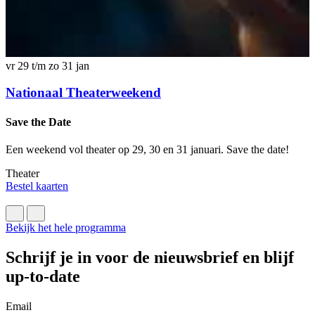
z
vr 29 t/m zo 31 jan
Nationaal Theaterweekend
K
Save the Date
E
Een weekend vol theater op 29, 30 en 31 januari. Save the date!
k
Theater
T
Bestel kaarten
B
Bekijk het hele programma
Schrijf je in voor de nieuwsbrief en blijf
up-to-date
Email