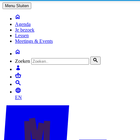
Menu
Sluiten
Agenda
Je bezoek
Lessen
Meetings & Events
Zoeken
EN