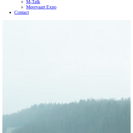
M-Talk
Meervaart Expo
Contact