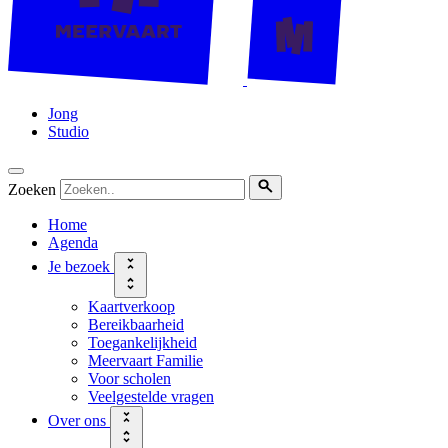
Jong
Studio
Zoeken
Home
Agenda
Je bezoek
Kaartverkoop
Bereikbaarheid
Toegankelijkheid
Meervaart Familie
Voor scholen
Veelgestelde vragen
Over ons