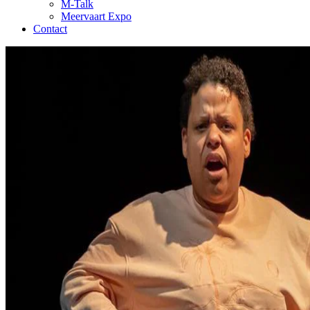
M-Talk
Meervaart Expo
Contact