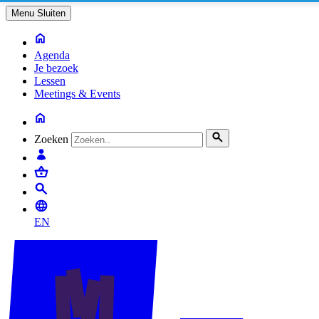
Menu
Sluiten
Agenda
Je bezoek
Lessen
Meetings & Events
Zoeken
EN