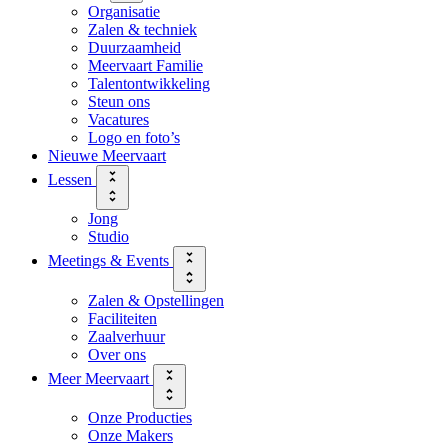
Organisatie
Zalen & techniek
Duurzaamheid
Meervaart Familie
Talentontwikkeling
Steun ons
Vacatures
Logo en foto’s
Nieuwe Meervaart
Lessen
Jong
Studio
Meetings & Events
Zalen & Opstellingen
Faciliteiten
Zaalverhuur
Over ons
Meer Meervaart
Onze Producties
Onze Makers