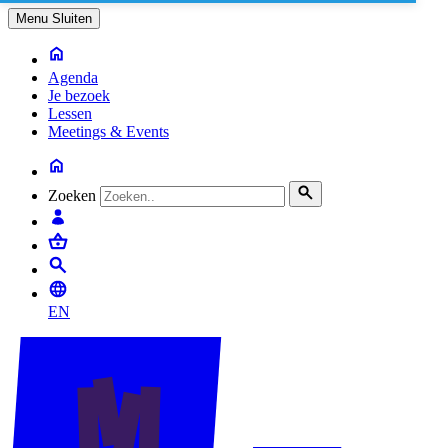
Menu
Sluiten
Agenda
Je bezoek
Lessen
Meetings & Events
Zoeken
EN