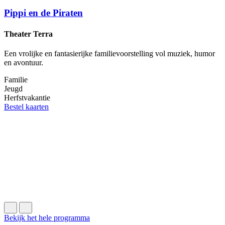
Pippi en de Piraten
Theater Terra
Een vrolijke en fantasierijke familievoorstelling vol muziek, humor
en avontuur.
Familie
Jeugd
z
Herfstvakantie
Bestel kaarten
D
E
s
F
J
B
Bekijk het hele programma