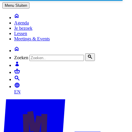
Menu
Sluiten
Agenda
Je bezoek
Lessen
Meetings & Events
Zoeken
EN