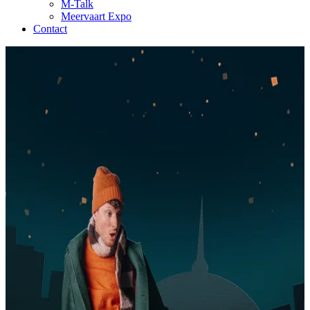
M-Talk
Meervaart Expo
Contact