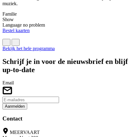
E
muziek.
h
Familie
F
Show
J
Language no problem
H
Bestel kaarten
B
Bekijk het hele programma
Schrijf je in voor de nieuwsbrief en blijf
up-to-date
Email
Aanmelden
Contact
MEERVAART