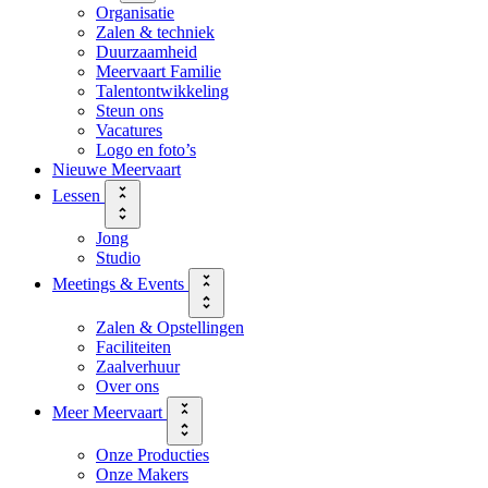
Organisatie
Zalen & techniek
Duurzaamheid
Meervaart Familie
Talentontwikkeling
Steun ons
Vacatures
Logo en foto’s
Nieuwe Meervaart
Lessen
Jong
Studio
Meetings & Events
Zalen & Opstellingen
Faciliteiten
Zaalverhuur
Over ons
Meer Meervaart
Onze Producties
Onze Makers