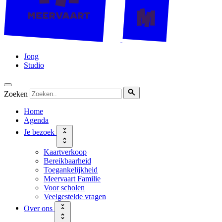
Jong
Studio
Zoeken
Home
Agenda
Je bezoek
Kaartverkoop
Bereikbaarheid
Toegankelijkheid
Meervaart Familie
Voor scholen
Veelgestelde vragen
Over ons