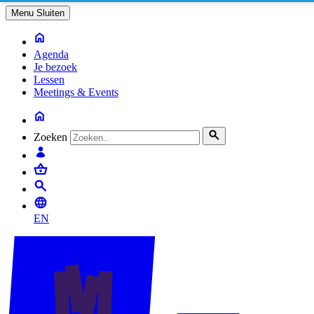
Menu
Sluiten
Agenda
Je bezoek
Lessen
Meetings & Events
Zoeken
EN