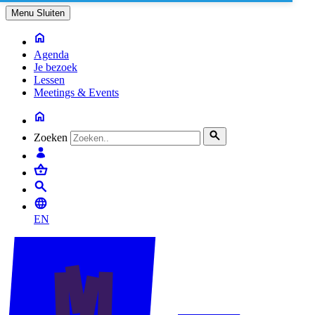
Menu
Sluiten
Agenda
Je bezoek
Lessen
Meetings & Events
Zoeken
EN