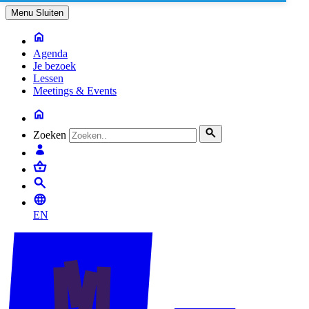
Menu
Sluiten
Agenda
Je bezoek
Lessen
Meetings & Events
Zoeken
EN