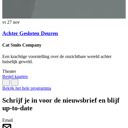
vr 27 nov
z
Achter Gesloten Deuren
Cat Smits Company
K
Een krachtige voorstelling over de onzichtbare wereld achter
E
huiselijk geweld.
k
Theater
T
Bestel kaarten
B
Bekijk het hele programma
Schrijf je in voor de nieuwsbrief en blijf
up-to-date
Email