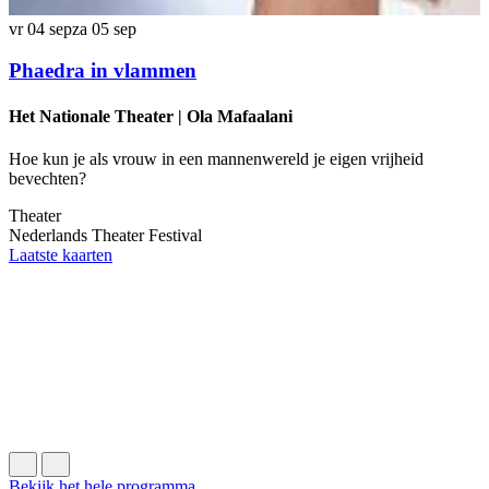
vr 04 sep
za 05 sep
v
Phaedra in vlammen
Het Nationale Theater | Ola Mafaalani
Hoe kun je als vrouw in een mannenwereld je eigen vrijheid
bevechten?
E
Theater
T
Nederlands Theater Festival
B
Laatste kaarten
Bekijk het hele programma