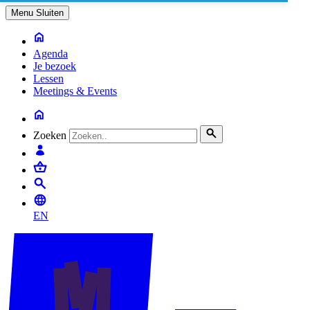
Menu
Sluiten
Agenda
Je bezoek
Lessen
Meetings & Events
Zoeken
EN