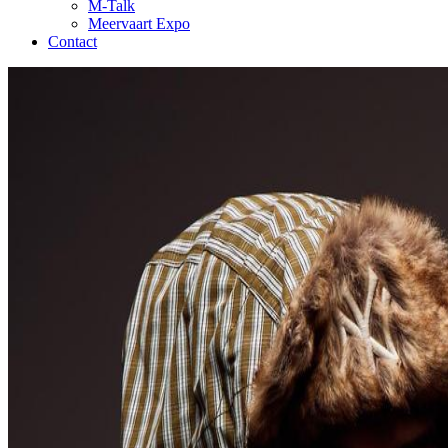
M-Talk
Meervaart Expo
Contact