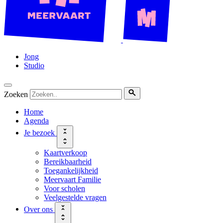
Jong
Studio
Zoeken
Home
Agenda
Je bezoek
Kaartverkoop
Bereikbaarheid
Toegankelijkheid
Meervaart Familie
Voor scholen
Veelgestelde vragen
Over ons