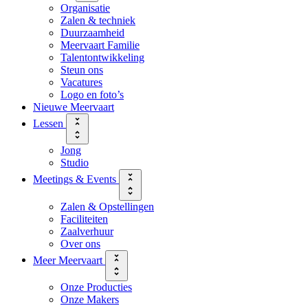
Organisatie
Zalen & techniek
Duurzaamheid
Meervaart Familie
Talentontwikkeling
Steun ons
Vacatures
Logo en foto’s
Nieuwe Meervaart
Lessen
Jong
Studio
Meetings & Events
Zalen & Opstellingen
Faciliteiten
Zaalverhuur
Over ons
Meer Meervaart
Onze Producties
Onze Makers