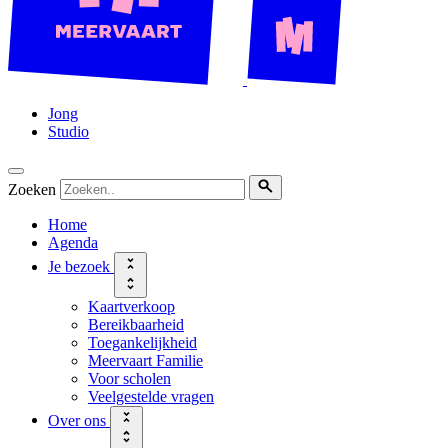
Jong
Studio
Zoeken
Home
Agenda
Je bezoek
Kaartverkoop
Bereikbaarheid
Toegankelijkheid
Meervaart Familie
Voor scholen
Veelgestelde vragen
Over ons