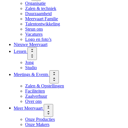
Organisatie
Zalen & techniek
Duurzaamheid
Meervaart Familie
Talentontwikkeling
Steun ons
Vacatures
Logo en foto’s
Nieuwe Meervaart
Lessen
Jong
Studio
Meetings & Events
Zalen & Opstellingen
Faciliteiten
Zaalverhuur
Over ons
Meer Meervaart
Onze Producties
Onze Makers