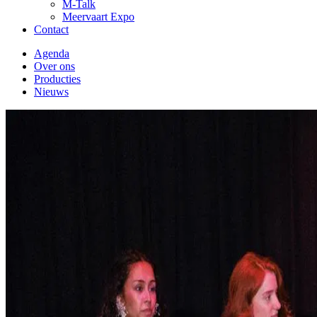
M-Talk
Meervaart Expo
Contact
Agenda
Over ons
Producties
Nieuws