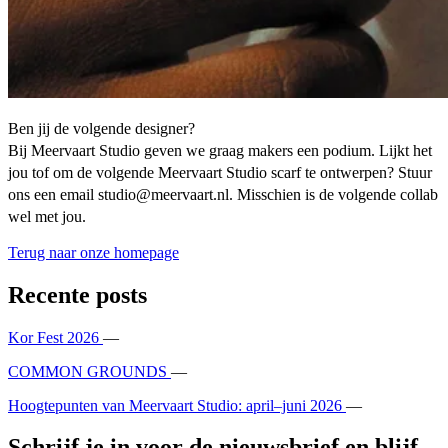
Ben jij de volgende designer?
Bij Meervaart Studio geven we graag makers een podium. Lijkt het
jou tof om de volgende Meervaart Studio scarf te ontwerpen? Stuur
ons een email
studio@meervaart.nl
. Misschien is de volgende collab
wel met jou.
Terug naar onze homepage
Recente posts
Kor Fest 2026
—
COMMON GROUNDS
—
Hoogtepunten van Meervaart Studio: april–juni 2026
—
Schrijf je in voor de nieuwsbrief en blijf