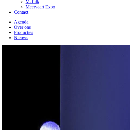
M-Talk
Meervaart Expo
Contact
Agenda
Over ons
Producties
Nieuws