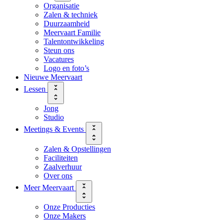
Organisatie
Zalen & techniek
Duurzaamheid
Meervaart Familie
Talentontwikkeling
Steun ons
Vacatures
Logo en foto’s
Nieuwe Meervaart
Lessen
Jong
Studio
Meetings & Events
Zalen & Opstellingen
Faciliteiten
Zaalverhuur
Over ons
Meer Meervaart
Onze Producties
Onze Makers