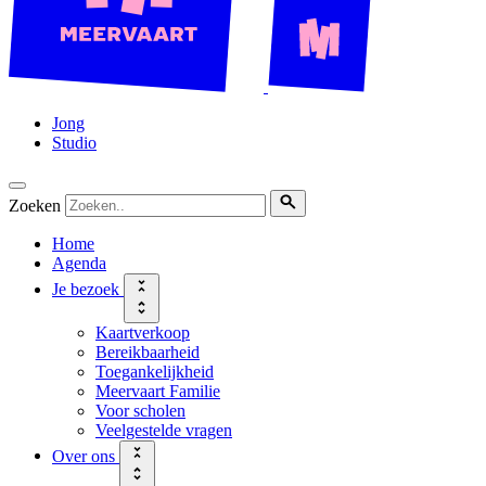
Jong
Studio
Zoeken
Home
Agenda
Je bezoek
Kaartverkoop
Bereikbaarheid
Toegankelijkheid
Meervaart Familie
Voor scholen
Veelgestelde vragen
Over ons