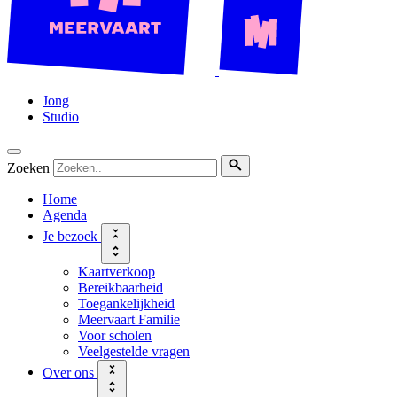
Jong
Studio
Zoeken
Home
Agenda
Je bezoek
Kaartverkoop
Bereikbaarheid
Toegankelijkheid
Meervaart Familie
Voor scholen
Veelgestelde vragen
Over ons