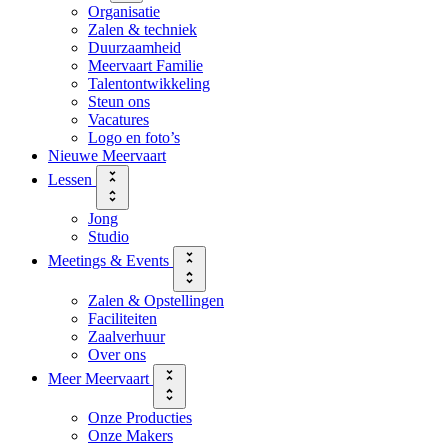
Organisatie
Zalen & techniek
Duurzaamheid
Meervaart Familie
Talentontwikkeling
Steun ons
Vacatures
Logo en foto’s
Nieuwe Meervaart
Lessen
Jong
Studio
Meetings & Events
Zalen & Opstellingen
Faciliteiten
Zaalverhuur
Over ons
Meer Meervaart
Onze Producties
Onze Makers