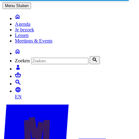
Menu
Sluiten
Agenda
Je bezoek
Lessen
Meetings & Events
Zoeken
EN