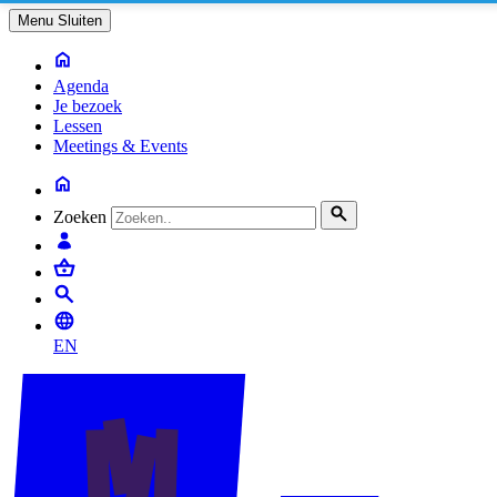
Menu
Sluiten
Agenda
Je bezoek
Lessen
Meetings & Events
Zoeken
EN