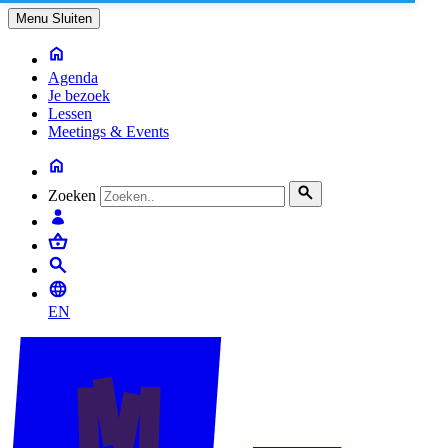
Menu
Sluiten
Agenda
Je bezoek
Lessen
Meetings & Events
Zoeken
EN