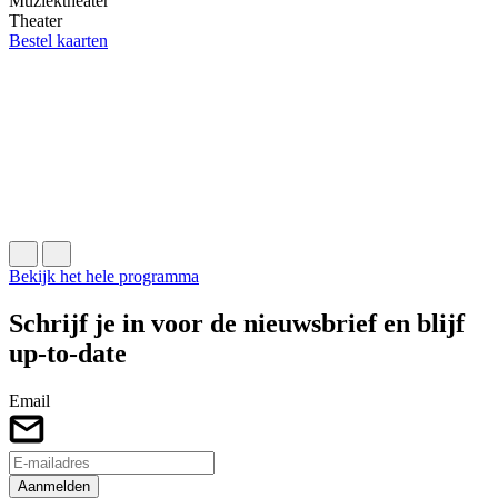
Muziektheater
Theater
z
Bestel kaarten
O
E
M
B
Bekijk het hele programma
Schrijf je in voor de nieuwsbrief en blijf
up-to-date
Email
Aanmelden