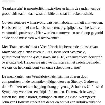
‘Frankenstein’ is monsterlijk muziektheater langs de randen van de
grootheidswaan - daar waar ambitie omslaat in roekeloosheid.
Op een sombere winteravond barst een laboratorium uit zijn voegen.
Het is een rommel van kabels, snoeren, orgelpijpen, synthesizers en
verstrooide professors. Hier worden natuurwetten overhoop gegooid
en de dood misschien wel overwonnen.
Met ‘Frankenstein’ blaast Veenfabriek het beroemde monster van
Mary Shelley nieuw leven in. Regisseur Joeri Vos maakt,
geïnspireerd door de
gothic novel
uit 1818, een inventieve horrortrip
over onze tijd. Helpen we nieuwe monsters in het zadel? Bevinden
we ons op het kantelpunt van onze scheppingsdrang?
De muzikanten van Veenfabriek laten zich inspireren door
componisten uit de romantiek; tijdgenoten van Shelley. Gedreven
door Frankensteins scheppingsdrang pogen zij Schuberts Unfinished
Symphony voor eens en altijd af te maken. De muziek beweegt
tussen industriële horror, synthpop en rituele extase. Vormgever
John van Oostrum creëert het decor en bouwt een indrukwekkende