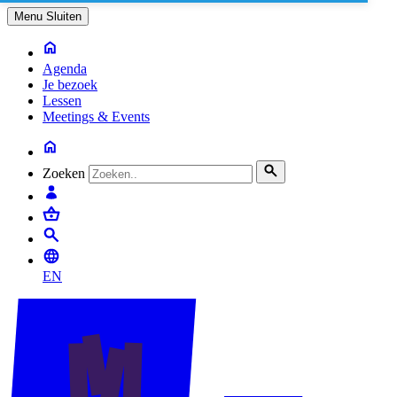
Menu
Sluiten
Agenda
Je bezoek
Lessen
Meetings & Events
Zoeken
EN