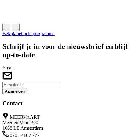
E
M
B
Bekijk het hele programma
Schrijf je in voor de nieuwsbrief en blijf
up-to-date
Email
Aanmelden
Contact
MEERVAART
Meer en Vaart 300
1068 LE Amsterdam
020 - 4107 777