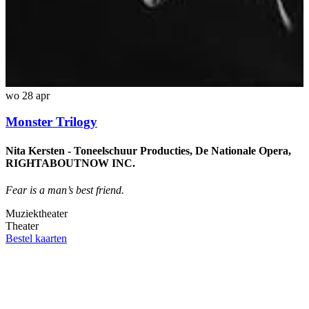
wo 28 apr
Monster Trilogy
Nita Kersten - Toneelschuur Producties, De Nationale Opera,
RIGHTABOUTNOW INC.
Fear is a man’s best friend.
Muziektheater
Theater
z
Bestel kaarten
C